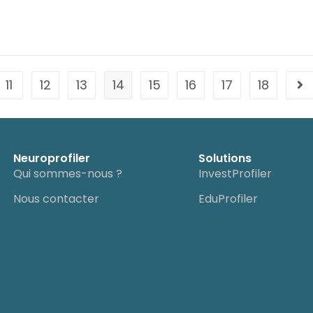
11
12
13
14
15
16
17
18
Neuroprofiler
Solutions
Qui sommes-nous ?
InvestProfiler
Nous contacter
EduProfiler