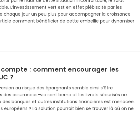
sortir par le haut de cette situation inconfortable, le salut
ble. L’investissement vert est en effet plébiscité par les
ne chaque jour un peu plus pour accompagner la croissance
article comment bénéficier de cette embellie pour dynamiser
e compte : comment encourager les
UC ?
version au risque des épargnants semble ainsi s’être
des assurances-vie sont berne et les livrets sécurisés ne
ilité des banques et autres institutions financières est menacée.
uropéens ? La solution pourrait bien se trouver là où on ne