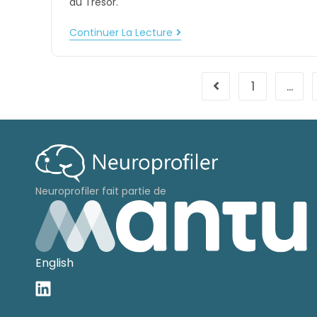
du Trésor.
Continuer La Lecture
1
…
Neuroprofiler fait partie de
English