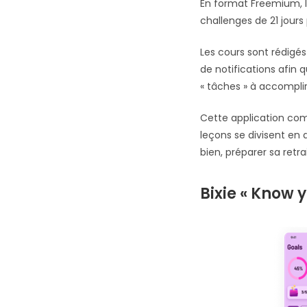
En format Freemium, l
challenges de 21 jours
Les cours sont rédigés
de notifications afin q
« tâches » à accomplir
Cette application comp
leçons se divisent en d
bien, préparer sa retr
Bixie « Know 