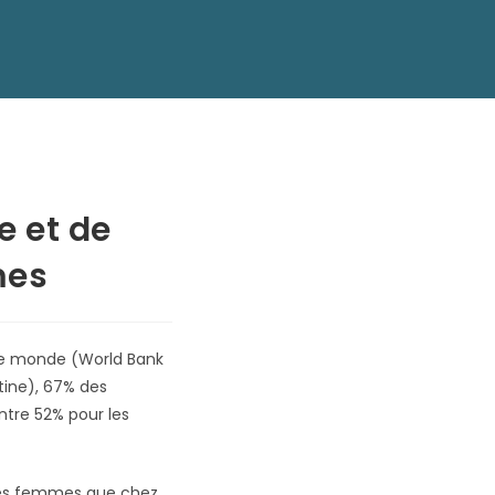
e et de
mes
le monde (World Bank
tine), 67% des
tre 52% pour les
 les femmes que chez