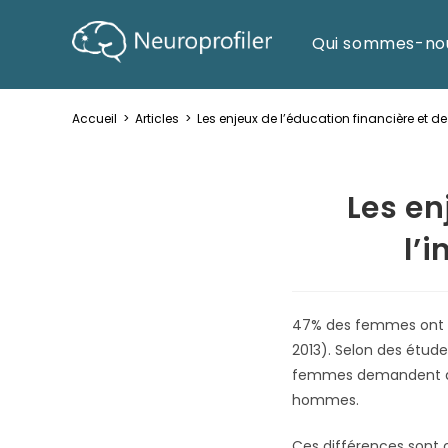
Qui sommes-no
Accueil
>
Articles
>
Les enjeux de l’éducation financière et d
Les en
l’
47% des femmes ont a
2013). Selon des étu
femmes demandent à un
hommes.
Ces différences sont 