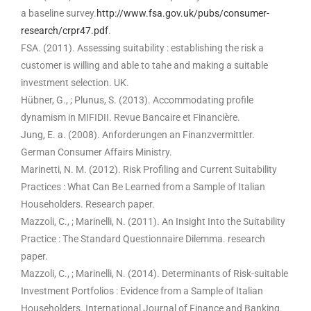
a baseline survey.
http://www.fsa.gov.uk/pubs/consumer-
research/crpr47.pdf
.
FSA. (2011). Assessing suitability : establishing the risk a
customer is willing and able to tahe and making a suitable
investment selection. UK.
Hübner, G., ; Plunus, S. (2013). Accommodating profile
dynamism in MIFIDII. Revue Bancaire et Financière.
Jung, E. a. (2008). Anforderungen an Finanzvermittler.
German Consumer Affairs Ministry.
Marinetti, N. M. (2012). Risk Profiling and Current Suitability
Practices : What Can Be Learned from a Sample of Italian
Householders. Research paper.
Mazzoli, C., ; Marinelli, N. (2011). An Insight Into the Suitability
Practice : The Standard Questionnaire Dilemma. research
paper.
Mazzoli, C., ; Marinelli, N. (2014). Determinants of Risk-suitable
Investment Portfolios : Evidence from a Sample of Italian
Householders. International Journal of Finance and Banking.